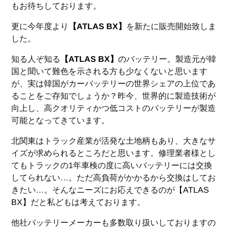
もお待ちしております。
更に今年度より
【ATLAS BX】
を新たに販売開始致しま
した。
知る人ぞ知る
【ATLAS BX】
の
バッテリー。製造元が韓
国と聞いて難色を示される方も少なくないと思います
が、実は韓国がカーバッテリーの世界シェアの上位であ
ることをご存知でしょうか？昨今、世界的に製造技術が
向上し、高クオリティかつ低コストのバッテリーが製造
可能となってきています。
北関東はトラック産業が活発な土地柄もあり、大きなサ
イズが求められるところだと思います。修理業者様とし
てもトラックの1年車検の度に高いバッテリーには交換
してられない…。ただ高負荷がかかるから交換はしてお
きたい…。そんなニーズにお応えできるのが
【ATLAS
BX】
だと私どもは考えております。
他社バッテリーメーカーも多数取り扱いしておりますの