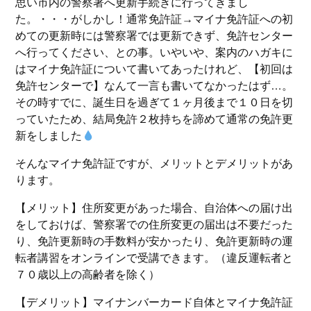
思い市内の警察署へ更新手続きに行ってきまし
た。・・・がしかし！通常免許証→マイナ免許証への初
めての更新時には警察署では更新できず、免許センター
へ行ってください、との事。いやいや、案内のハガキに
はマイナ免許証について書いてあったけれど、【初回は
免許センターで】なんて一言も書いてなかったはず…。
その時すでに、誕生日を過ぎて１ヶ月後まで１０日を切
っていたため、結局免許２枚持ちを諦めて通常の免許更
新をしました
そんなマイナ免許証ですが、メリットとデメリットがあ
ります。
【メリット】住所変更があった場合、自治体への届け出
をしておけば、警察署での住所変更の届出は不要だった
り、免許更新時の手数料が安かったり、免許更新時の運
転者講習をオンラインで受講できます。（違反運転者と
７０歳以上の高齢者を除く）
【デメリット】マイナンバーカード自体とマイナ免許証